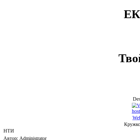
ЕК
Тво
Des
Web
Кружко
НТИ
Автор: Administrator