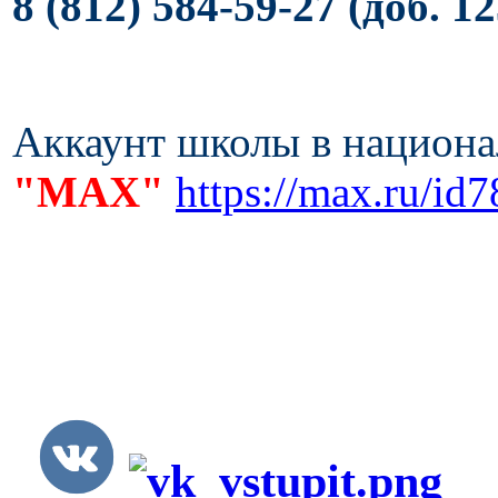
8 (812) 584-59-27 (доб. 12
А
ккаунт школы
в национа
"МАХ"
https://max.ru/i