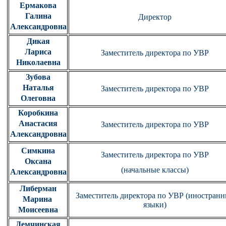
Ермакова
Галина
Директор
Александровна
Дикая
Лариса
Заместитель директора по УВР
Николаевна
Зубова
Наталья
Заместитель директора по УВР
Олеговна
Коробкина
Анастасия
Заместитель директора по УВР
Александровна
Симкина
Заместитель директора по УВР
Оксана
(начальные классы)
Александровна
Либерман
Заместитель директора по УВР (иностран
Марина
языки)
Моисеевна
Демчинская