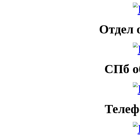
Отдел 
СПб о
Телеф