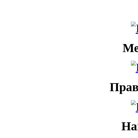
Ме
Прав
На