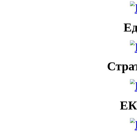
Ед
Стра
ЕК