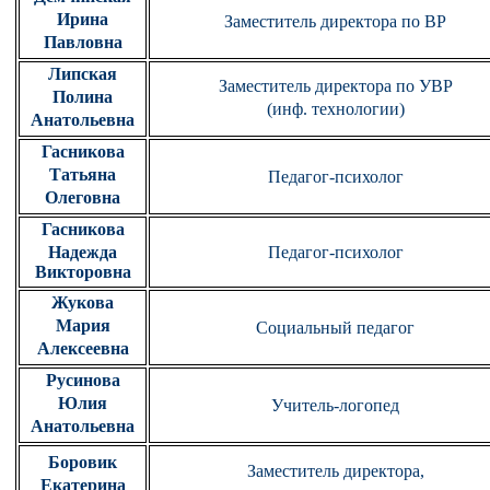
Ирина
Заместитель директора по ВР
Павловна
Липская
Заместитель директора по УВР
Полина
(инф. технологии)
Анатольевна
Гасникова
Татьяна
Педагог-психолог
Олеговна
Гасникова
Педагог-психолог
Надежда
Викторовна
Жукова
Мария
Социальный педагог
Алексеевна
Русинова
Юлия
Учитель-логопед
Анатольевна
Боровик
Заместитель директора,
Екатерина