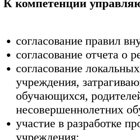
К
компетенции
у
правля
согласование
правил
вн
согласование отчета о р
согласование локальных
учреждения, затрагиваю
обучающихся, родителей
несовершеннолетних об
участие
в
разработке
пр
учреждения;