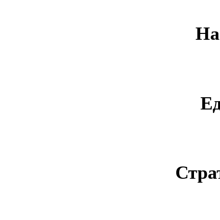
На
Е
Стра