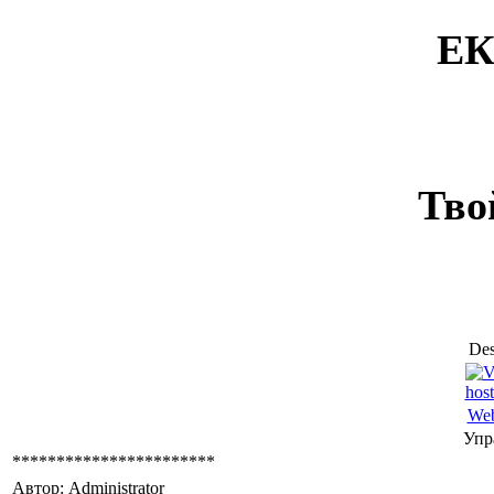
ЕК
Тво
Des
Web
Упр
***********************
Автор: Administrator