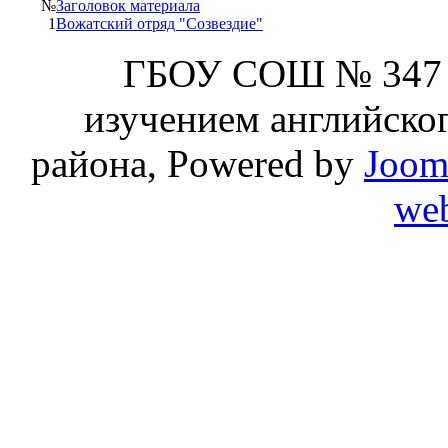
№
Заголовок материала
1
Вожатский отряд "Созвездие"
ГБОУ СОШ № 347 
изучением английског
района, Powered by
Joom
web