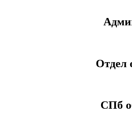
Адми
Отдел 
СПб о