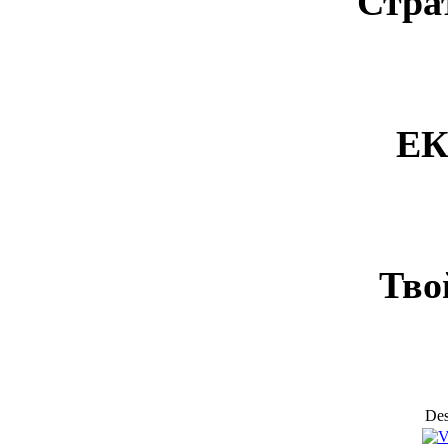
Стра
ЕК
Тво
Des