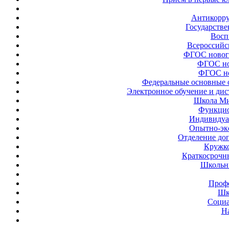
Антикорру
Государстве
Восп
Всероссийс
ФГОС новог
ФГОС но
ФГОС но
Федеральные основные 
Электронное обучение и ди
Школа Ми
Функцио
Индивидуа
Опытно-эк
Отделение до
Кружк
Краткосрочн
Школьн
Проф
Шк
Социа
Н