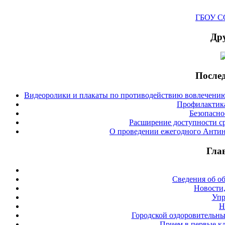
ГБОУ СО
Дру
Послед
Видеоролики и плакаты по противодействию вовлечению
Профилактика
Безопасно
Расширение доступности с
О проведении ежегодного Антин
Гла
Сведения об о
Новости,
Упр
Н
Городской оздоровительны
Прием в первые кл