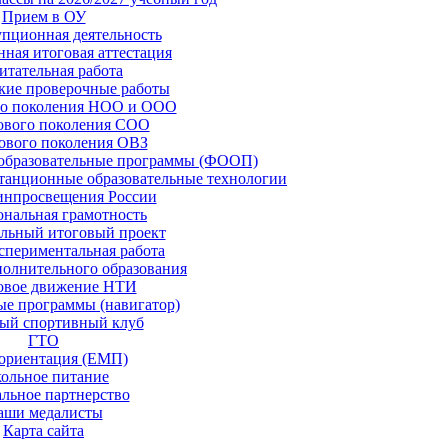
Прием в ОУ
пционная деятельность
нная итоговая аттестация
итательная работа
кие проверочные работы
о поколения НОО и ООО
вого поколения СОО
вого поколения ОВЗ
образовательные программы (ФООП)
станционные образовательные технологии
нпросвещения России
нальная грамотность
льный итоговый проект
спериментальная работа
полнительного образования
овое движение НТИ
ые программы (навигатор)
ый спортивный клуб
ГТО
ориентация (ЕМП)
ольное питание
льное партнерство
аши медалисты
Карта сайта