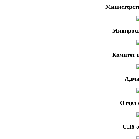
Министерст
Минпросв
Комитет 
Адми
Отдел 
СПб о