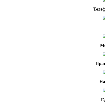
Телеф
М
Прав
На
Е