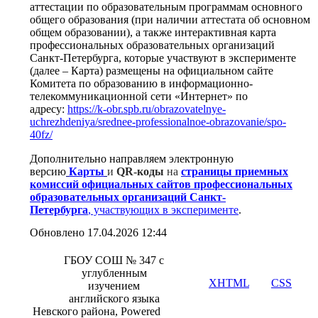
аттестации по образовательным программам основного
общего образования (при наличии аттестата об основном
общем образовании), а также интерактивная карта
профессиональных образовательных организаций
Санкт-Петербурга, которые участвуют в эксперименте
(далее – Карта) размещены на официальном сайте
Комитета по образованию в информационно-
телекоммуникационной сети «Интернет» по
адресу:
https://k-obr.spb.ru/obrazovatelnye-
uchrezhdeniya/srednee-professionalnoe-obrazovanie/spo-
40fz/
Дополнительно направляем электронную
версию
Карты
и
QR-коды
на
страницы приемных
комиссий официальных сайтов профессиональных
образовательных организаций Санкт-
Петербурга
,
участвующих в эксперименте
.
Обновлено 17.04.2026 12:44
ГБОУ СОШ № 347 с
углубленным
Valid
XHTML
and
CSS
.
изучением
английского языка
Невского района, Powered