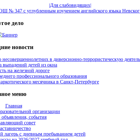
|Для слабовидящих|
Ш № 347 с углубленным изучением английского языка Невског
гое дело
ние новости
 несовершеннолетних в диверсионно-террористическую деятел
 выпадений детей из окна
сть на железной дороге
реднего профессионального образования
аркотического месячника в Санкт-Петербурге
вное меню
Главная
бразовательной организации
 объявления, события
авляющий совет
аставничество
й лагерь с дневным пребыванием детей
ассы на 2026/2027 учебный год