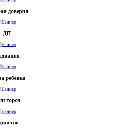
он доверия
ДП
едиация
а ребёнка
ш город
динство